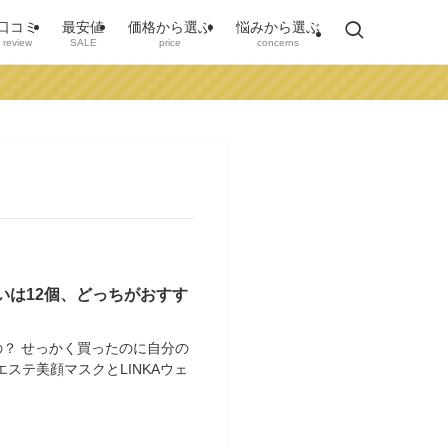
口コミ
最安値
価格から選ぶ
悩みから選ぶ
review
SALE
price
concerns
違いは12個、どっちがおすす
るの？ せっかく買ったのに自分の
エステ美顔マスクとLINKAウェ