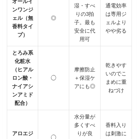
オールイ
湿・すべ
通電効率
ンワンジ
りの3拍
は専用ジ
ェル（無
◎
子。最も
ェルより
香料タイ
安全に代
やや劣る
プ）
用可
とろみ系
化粧水
乾きやす
（ヒアル
摩擦防止
いのでこ
ロン酸・
◯
＋保湿ケ
まめに重
ナイアシ
アにも◎
ねづけ
ンアミド
配合）
水分量が
多くすべ
香料入り
アロエジ
りが良
は刺激に
◯