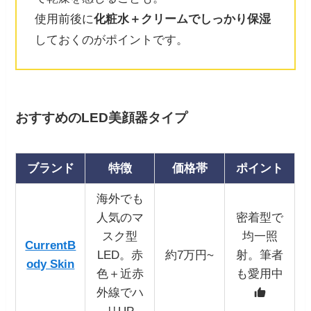
使用前後に
化粧水＋クリームでしっかり保湿
しておくのがポイントです。
おすすめのLED美顔器タイプ
ブランド
特徴
価格帯
ポイント
海外でも
人気のマ
密着型で
スク型
均一照
CurrentB
LED。赤
約7万円~
射。筆者
ody Skin
色＋近赤
も愛用中
外線でハ