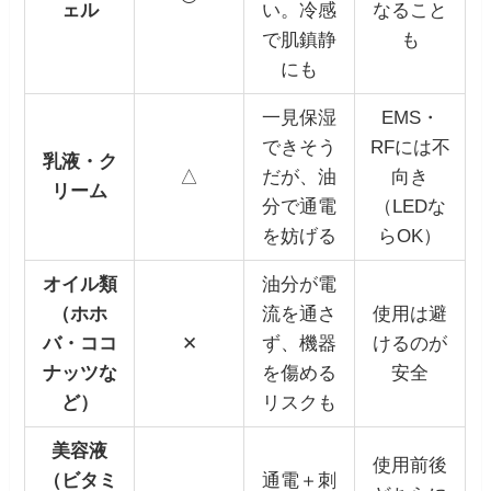
ェル
い。冷感
なること
で肌鎮静
も
にも
一見保湿
EMS・
できそう
RFには不
乳液・ク
△
だが、油
向き
リーム
分で通電
（LEDな
を妨げる
らOK）
オイル類
油分が電
（ホホ
流を通さ
使用は避
バ・ココ
✕
ず、機器
けるのが
ナッツな
を傷める
安全
ど）
リスクも
美容液
使用前後
（ビタミ
通電＋刺