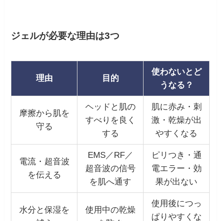
ジェルが必要な理由は3つ
使わないとど
理由
目的
うなる？
ヘッドと肌の
肌に赤み・刺
摩擦から肌を
すべりを良く
激・乾燥が出
守る
する
やすくなる
EMS／RF／
ピリつき・通
電流・超音波
超音波の信号
電エラー・効
を伝える
を肌へ通す
果が出ない
使用後につっ
水分と保湿を
使用中の乾燥
ぱりやすくな