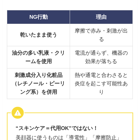
NG行動
理由
摩擦で赤み・刺激が出
乾いたまま使う
る
油分の多い乳液・クリ
電流が通らず、機器の
ームを使用
効果が落ちる
刺激成分入り化粧品
熱や通電と合わさると
（レチノール・ピーリ
炎症を起こす可能性あ
ング系）を併用
り
“スキンケア＝代用OK”ではない！
美顔器に使うものは「導電性」「摩擦防止」