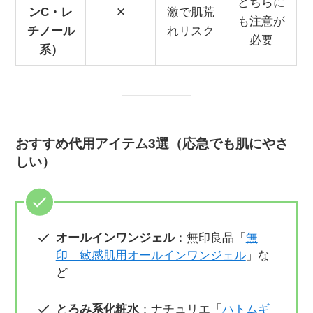
どちらに
ンC・レ
✕
激で肌荒
も注意が
チノール
れリスク
必要
系）
おすすめ代用アイテム3選（応急でも肌にやさ
しい）
オールインワンジェル
：無印良品「
無
印 敏感肌用オールインワンジェル
」な
ど
とろみ系化粧水
：ナチュリエ「
ハトムギ