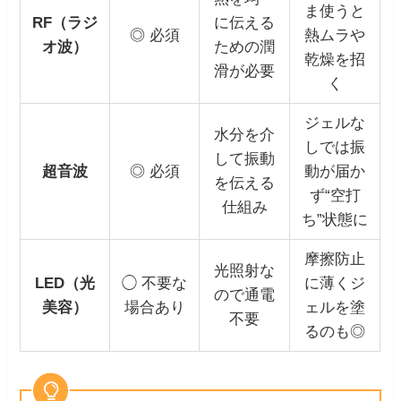
ま使うと
RF（ラジ
に伝える
◎ 必須
熱ムラや
オ波）
ための潤
乾燥を招
滑が必要
く
ジェルな
水分を介
しでは振
して振動
超音波
◎ 必須
動が届か
を伝える
ず“空打
仕組み
ち”状態に
摩擦防止
光照射な
LED（光
◯ 不要な
に薄くジ
ので通電
美容）
場合あり
ェルを塗
不要
るのも◎