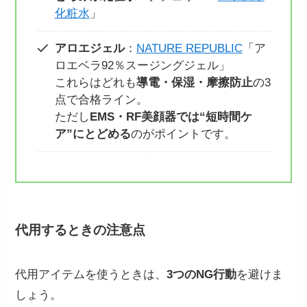
化粧水
」
アロエジェル
：
NATURE REPUBLIC
「ア
ロエベラ92％スージングジェル」
これらはどれも
導電・保湿・摩擦防止
の3
点で合格ライン。
ただし
EMS・RF美顔器では“短時間ケ
ア”にとどめる
のがポイントです。
代用するときの注意点
代用アイテムを使うときは、
3つのNG行動
を避けま
しょう。