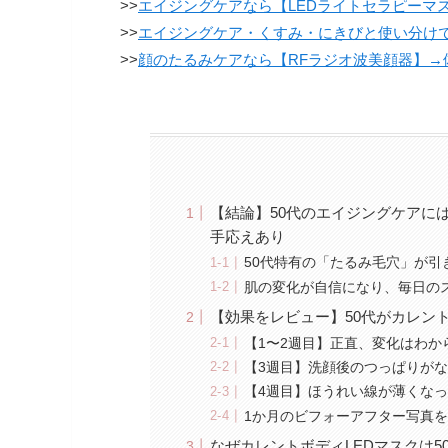
>>
エイジングケアなら【LEDライトセラピーマス
>>
エイジングケア・くすみ・にきびと使い分け
>>
顔のたるみケアなら【RFラジオ波美顔器】→
【結論】50代のエイジングケアに
手応えあり
50代特有の「たるみ毛穴」が引
肌の変化が自信になり、毎日の
【効果をレビュー】50代がカレン
【1〜2週目】正直、変化はわか
【3週目】洗顔後のつっぱりが
【4週目】ほうれい線が薄くな
1か月のビフォーアフター写真
なぜカレントボディLEDマスクは5