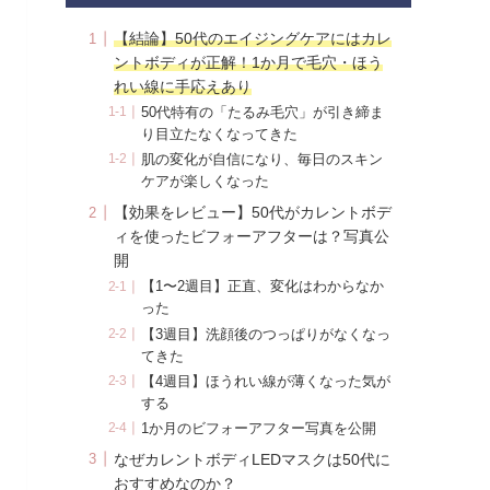
【結論】50代のエイジングケアにはカレ
ントボディが正解！1か月で毛穴・ほう
れい線に手応えあり
50代特有の「たるみ毛穴」が引き締ま
り目立たなくなってきた
肌の変化が自信になり、毎日のスキン
ケアが楽しくなった
【効果をレビュー】50代がカレントボデ
ィを使ったビフォーアフターは？写真公
開
【1〜2週目】正直、変化はわからなか
った
【3週目】洗顔後のつっぱりがなくなっ
てきた
【4週目】ほうれい線が薄くなった気が
する
1か月のビフォーアフター写真を公開
なぜカレントボディLEDマスクは50代に
おすすめなのか？