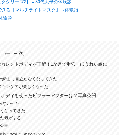
クシリーズ2】→50代実母の体験談
できる【マルチライトマスク】→体験談
体験談
目次
はカレントボディが正解！1か月で毛穴・ほうれい線に
き締まり目立たなくなってきた
スキンケアが楽しくなった
トボディを使ったビフォーアフターは？写真公開
らなかった
なくなってきた
った気がする
を公開
0代におすすめなのか？