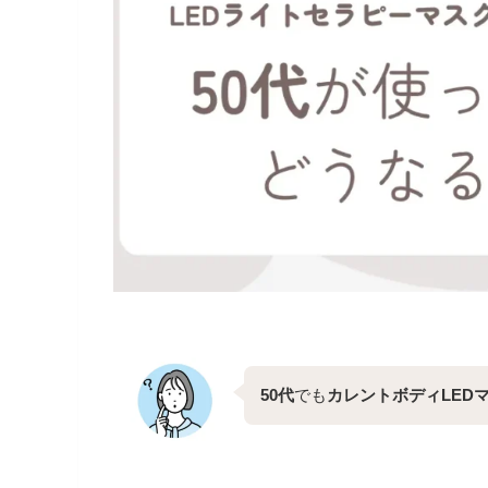
50代
でも
カレントボディLED