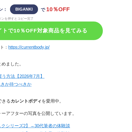
10％OFF
ン：
BIGANKI
で
タンを押すとコピー完了
トで10％OFF対象商品を見てみる
https://currentbody.jp/
イト：
とめました。
方法【2026年7月】
べきか待つべきか
できる
カレントボディ
を愛用中。
ォーアフターの写真を公開しています。
クシリーズ2】→30代筆者の体験談