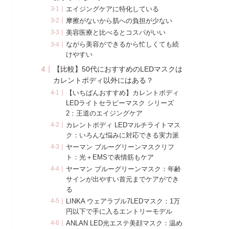
エイジングケアに特化している
摩擦がないから肌への負担が少ない
美容医療と比べるとコスパがいい
ながら美容ができるから忙しくても続
けやすい
【比較】50代におすすめのLEDマスクは
カレントボディ以外にはある？
【いちばんおすすめ】カレントボディ
LEDライトセラピーマスク シリーズ
2：王道のエイジングケア
カレントボディ LEDマルチライトマス
ク：いろんな悩みに対応できる実力派
ヤーマン ブルーグリーンマスクリフ
ト：光＋EMSで表情筋もケア
ヤーマン ブルーグリーンマスク：年齢
サインが出やすい首元までケアができ
る
LINKA ウェアラブル7LEDマスク：1万
円以下で手に入るエントリーモデル
ANLAN LED光エステ美顔マスク：温め