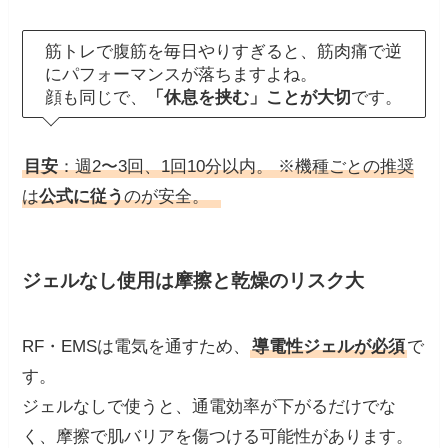
筋トレで腹筋を毎日やりすぎると、筋肉痛で逆
にパフォーマンスが落ちますよね。
顔も同じで、
「休息を挟む」ことが大切
です。
目安
：週2〜3回、1回10分以内。 ※機種ごとの推奨
は
公式に従う
のが安全。
ジェルなし使用は摩擦と乾燥のリスク大
RF・EMSは電気を通すため、
導電性ジェルが必須
で
す。
ジェルなしで使うと、通電効率が下がるだけでな
く、摩擦で肌バリアを傷つける可能性があります。